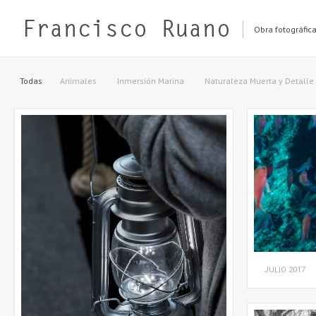
Obra fotográfic
Todas
Animales
Inmersión Marina
Naturaleza Muerta y Detalle
JULIO
2017