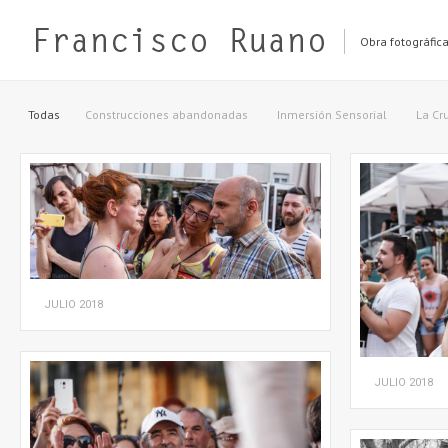
Obra fotográfic
Todas
Construcciones abandonadas
Inmersión Sensorial
La Cr
JULIO
2018
JULIO
2018